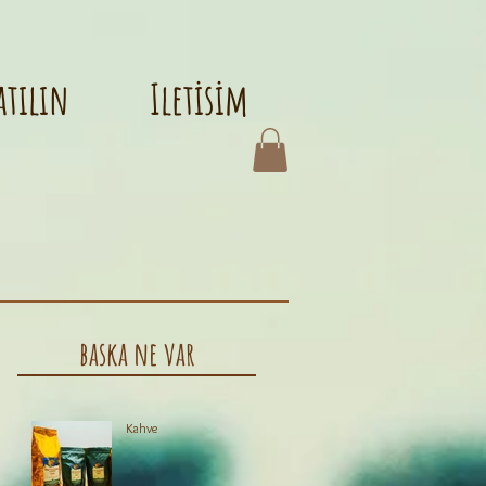
atılın
Iletisim
baska ne var
Kahve