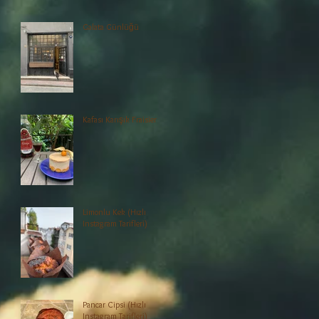
Galata Günlüğü
Kafası Karışık Fraisier
Limonlu Kek (Hızlı
lı
Instagram Tarifleri)
Pancar Cipsi (Hızlı
Instagram Tarifleri)