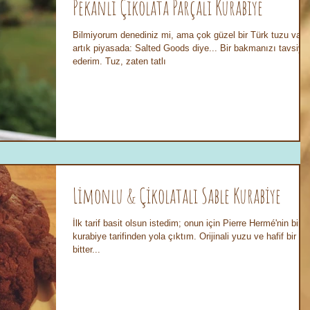
Pekanlı Çikolata Parçalı Kurabiye
Bilmiyorum denediniz mi, ama çok güzel bir Türk tuzu var
artık piyasada: Salted Goods diye... Bir bakmanızı tavsiye
ederim. Tuz, zaten tatlı
Limonlu & Çikolatalı Sable Kurabiye
İlk tarif basit olsun istedim; onun için Pierre Hermé'nin bir
kurabiye tarifinden yola çıktım. Orijinali yuzu ve hafif bir
bitter...