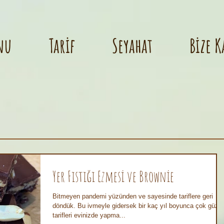
nu
Tarif
Seyahat
Bize K
Yer Fıstığı Ezmesi ve Brownie
Bitmeyen pandemi yüzünden ve sayesinde tariflere geri
döndük. Bu ivmeyle gidersek bir kaç yıl boyunca çok güzel
tarifleri evinizde yapma...