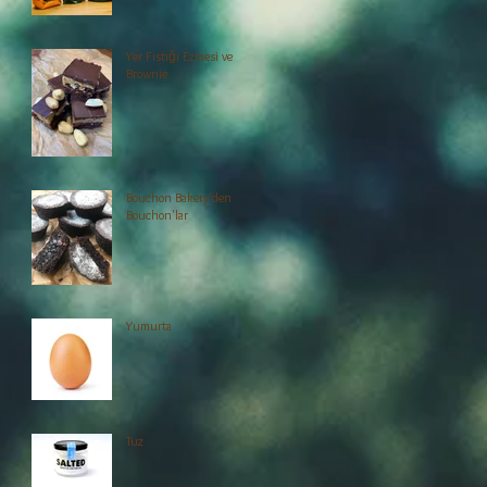
Yer Fıstığı Ezmesi ve
Brownie
Bouchon Bakery'den
Bouchon'lar
Yumurta
Tuz