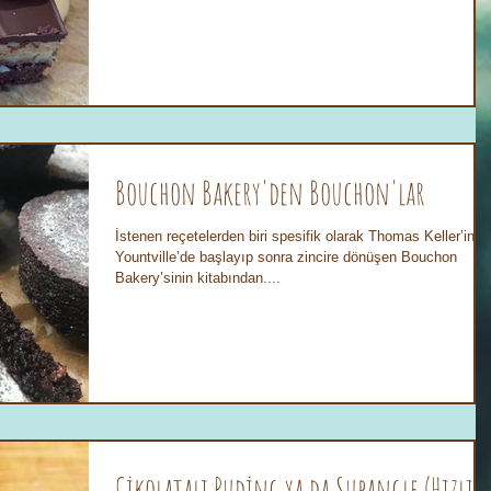
Bouchon Bakery'den Bouchon'lar
İstenen reçetelerden biri spesifik olarak Thomas Keller’in
Yountville’de başlayıp sonra zincire dönüşen Bouchon
Bakery’sinin kitabından....
Çikolatalı Puding ya da Supangle (Hızlı