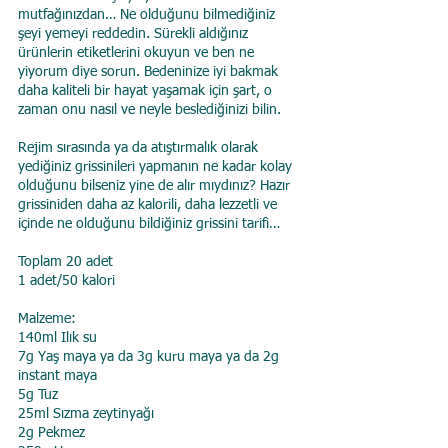
mutfağınızdan… Ne olduğunu bilmediğiniz 
şeyi yemeyi reddedin. Sürekli aldığınız 
ürünlerin etiketlerini okuyun ve ben ne 
yiyorum diye sorun. Bedeninize iyi bakmak 
daha kaliteli bir hayat yaşamak için şart, o 
zaman onu nasıl ve neyle beslediğinizi bilin.
Rejim sırasında ya da atıştırmalık olarak 
yediğiniz grissinileri yapmanın ne kadar kolay 
olduğunu bilseniz yine de alır mıydınız? Hazır 
grissiniden daha az kalorili, daha lezzetli ve 
içinde ne olduğunu bildiğiniz grissini tarifi…
Toplam 20 adet
1 adet/50 kalori
Malzeme:
140ml Ilık su
7g Yaş maya ya da 3g kuru maya ya da 2g 
instant maya
5g Tuz
25ml Sızma zeytinyağı
2g Pekmez