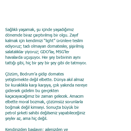
Sağlıklı yaşamak, şu içinde yaşadığımız 
dönemde biraz çarptırılmış bir olgu. Zayıf 
kalmak için kendimizi “light” ürünlere teslim 
ediyoruz; tadı olmayan domatesler, şişirilmiş 
salatalıklar yiyoruz; GDO’lar, MSG’ler 
havalarda uçuşuyor. Her şey birbirinin aynı 
tattığı gibi, hiç bir şey bir şey gibi de tatmıyor. 
Çözüm, Bodrum’a gidip domates 
yetiştirmekte değil elbette. Dünya akıl almaz 
bir kuraklıkla karşı karşıya, çok yakında nereye 
gidersek gidelim bu gerçekten 
kaçacayacağımız bir zaman gelecek. Amacım 
elbette moral bozmak, çözümsüz sorunlarla 
boğmak değil kimseyi. Sonuçta büyük bir 
petrol şirketi sahibi değilseniz yapabileceğiniz 
şeyler az, ama hiç değil.
Kendinizden başlayın; ailenizden ve 