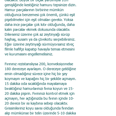
olacaktır. Büyük bir bıçak yardımıyla 1cm 
genişliğinde kestiğiniz hamuru tepsinize dizin. 
Hamur parçalarının birbirine mümkün 
olduğunca benzemesi çok önemli, çünkü eşit 
pişebilmeleri için eşit olmaları gerekir. Yoksa 
daha ince parçalar çok kıtır olduğunda, daha 
kalın parcalar ekmek dokusunda olacaktır. 
Dilerseniz üzerine çok az zeytinyağı sürüp 
haşhaş, susam ya da çörekotu serpebilirsiniz. 
Eğer üzerine zeytinyağı sürmüyorsanız streç 
filmle hafifçe kapatıp havayla temas etmesini 
ve kurumasını engellemelisiniz.
Fırınınız rezistanslıysa 200, konveksiyonelse 
180 dereceye ayarlayın. O dereceye geldiğine 
emin olmadığınız sürece içine hiç bir şey 
koymayın ve kapağını hiç bir şekilde açmayın. 
15 dakika oda sıcaklığında mayalamaya 
bıraktığınız hamurlarınızı fırına koyun ve 15-
20 dakika pişirin. Fırınınızı kontrol etmek için 
açmayın, her açtığınızda bu fırının içinde 10-
20 derece bir ısı kaybına sebep olacaktır. 
Grissinileriniz koyu sarısı olduğunda fırından 
alıp mümkünse bir telin üzerinde 5-10 dakika 