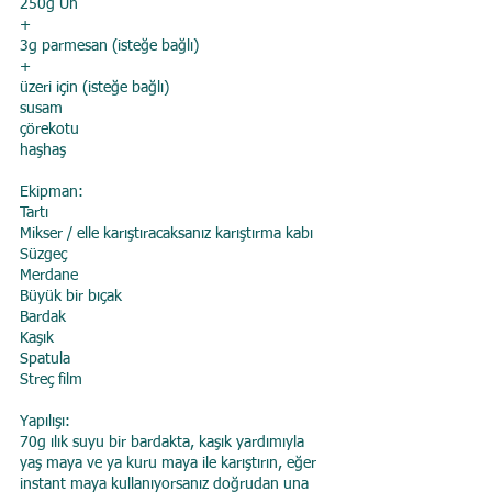
250g Un
+
3g parmesan (isteğe bağlı)
+
üzeri için (isteğe bağlı)
susam
çörekotu
haşhaş
Ekipman:
Tartı
Mikser / elle karıştıracaksanız karıştırma kabı
Süzgeç
Merdane
Büyük bir bıçak
Bardak
Kaşık
Spatula
Streç film
Yapılışı:
70g ılık suyu bir bardakta, kaşık yardımıyla 
yaş maya ve ya kuru maya ile karıştırın, eğer 
instant maya kullanıyorsanız doğrudan una 