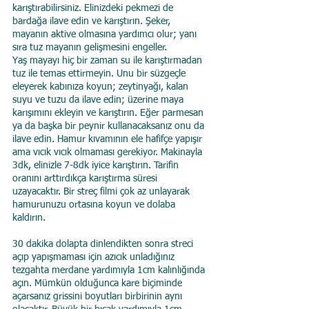
karıştırabilirsiniz. Elinizdeki pekmezi de 
bardağa ilave edin ve karıştırın. Şeker, 
mayanın aktive olmasına yardımcı olur; yanı 
sıra tuz mayanın gelişmesini engeller.
Yaş mayayı hiç bir zaman su ile karıştırmadan 
tuz ile temas ettirmeyin. Unu bir süzgeçle 
eleyerek kabınıza koyun; zeytinyağı, kalan 
suyu ve tuzu da ilave edin; üzerine maya 
karışımını ekleyin ve karıştırın. Eğer parmesan 
ya da başka bir peynir kullanacaksanız onu da 
ilave edin. Hamur kıvamının ele hafifçe yapışır 
ama vıcık vıcık olmaması gerekiyor. Makinayla 
3dk, elinizle 7-8dk iyice karıştırın. Tarifin 
oranını arttırdıkça karıştırma süresi 
uzayacaktır. Bir streç filmi çok az unlayarak 
hamurunuzu ortasına koyun ve dolaba 
kaldırın. 
30 dakika dolapta dinlendikten sonra streci 
açıp yapışmaması için azıcık unladığınız 
tezgahta merdane yardımıyla 1cm kalınlığında 
açın. Mümkün olduğunca kare biçiminde 
açarsanız grissini boyutları birbirinin aynı 