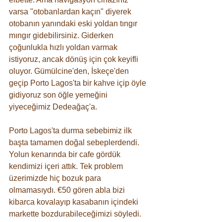
varsa "otobanlardan kaçın" diyerek 
otobanın yanındaki eski yoldan tıngır 
mıngır gidebilirsiniz. Giderken 
çoğunlukla hızlı yoldan varmak 
istiyoruz, ancak dönüş için çok keyifli 
oluyor. Gümülcine'den, İskeçe'den 
geçip Porto Lagos'ta bir kahve içip öyle 
gidiyoruz son öğle yemeğini 
yiyeceğimiz Dedeağaç'a.
Porto Lagos'ta durma sebebimiz ilk 
başta tamamen doğal sebeplerdendi. 
Yolun kenarında bir cafe gördük 
kendimizi içeri attık. Tek problem 
üzerimizde hiç bozuk para 
olmamasıydı. €50 gören abla bizi 
kibarca kovalayıp kasabanın içindeki 
markette bozdurabileceğimizi söyledi. 