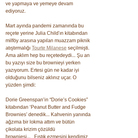
ve yapmaya ve yemeye devam 
ediyoruz. 
Mart ayında pandemi zamanında bu 
reçete yerine Julia Child'ın kitabından 
milföy arasına yapılan muazzam piknik 
atıştırmalığı 
Tourte Milanese
 seçilmişti.  
Ama aklım hep bu reçetedeydi... Şu an 
bu yazıyı size bu brownieyi yerken 
yazıyorum. Ertesi gün ne kadar iyi 
olduğunu bilseniz aklınız uçar. O 
yüzden şimdi:
Dorie Greenspan’in “Dorie’s Cookies” 
kitabından ‘Peanut Butter and Fudge 
Brownies’ denedik... Kahvenin yanında 
ağzıma bir lokma attım ve bütün 
çikolata krizim çözüldü 
browniesi...⠀Fıstık ezmesini kendimiz 