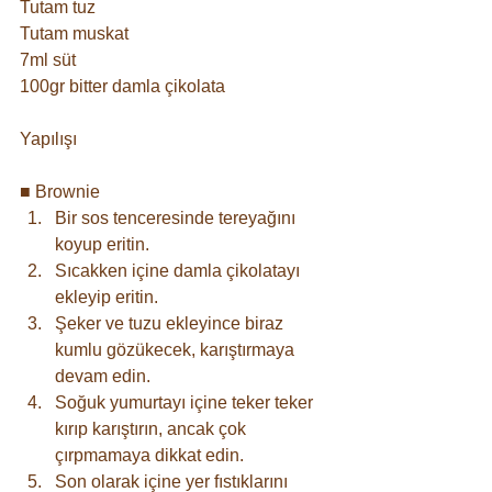
Tutam tuz⠀
Tutam muskat ⠀
7ml süt⠀
100gr bitter damla çikolata⠀
Yapılışı
■ Brownie ⠀
Bir sos tenceresinde tereyağını 
koyup eritin. 
Sıcakken içine damla çikolatayı 
ekleyip eritin.
Şeker ve tuzu ekleyince biraz 
kumlu gözükecek, karıştırmaya 
devam edin.
Soğuk yumurtayı içine teker teker 
kırıp karıştırın, ancak çok 
çırpmamaya dikkat edin.
Son olarak içine yer fıstıklarını 