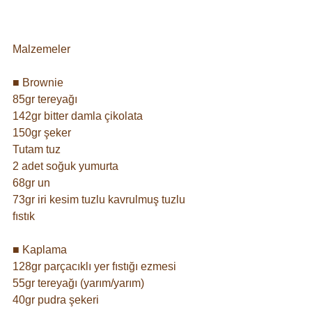
Malzemeler⠀
⠀
■ Brownie ⠀
85gr tereyağı⠀
142gr bitter damla çikolata⠀
150gr şeker⠀
Tutam tuz⠀
2 adet soğuk yumurta⠀
68gr un⠀
73gr iri kesim tuzlu kavrulmuş tuzlu 
fıstık ⠀
⠀
■ Kaplama⠀
128gr parçacıklı yer fıstığı ezmesi⠀
55gr tereyağı (yarım/yarım)⠀
40gr pudra şekeri⠀