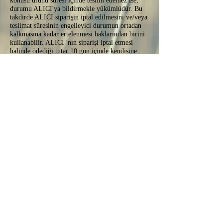
konusu ürünü süresi içinde teslim edemez ise,
durumu ALICI'ya bildirmekle yükümlüdür. Bu
takdirde ALICI siparişin iptal edilmesini ve/veya
teslimat süresinin engelleyici durumun ortadan
kalkmasına kadar ertelenmesi haklarından birini
kullanabilir. ALICI 'nın siparişi iptal etmesi
halinde ödediği tutar 10 gün içinde kendisine
ödenir.
5,9- İşbu sözleşme, ALICI tarafından online
olarak imzalanıp/kabul edilip, SATICI’ya
ulaştırılmasından sonra geçerlilik kazanır.
MADDE 6 - CAYMA HAKKI ve İADE :
Türk Ticaret Kanunu geregince gıda maddeleri,
içecekler veya diger günlük tüketim maddeleri
için cayma hakkı bulunmamaktadır. Kusurlu
ürün nedeniyle iade hakkının kullanılması ise
ürünün ambalajının açılmamış, bozulmamış ve
ürünün kullanılmamış olması şartına bağlıdır.
Ürünlerimiz Türk Gıda Kodeksi ve Türk
Standartlari Enstitüsü standartlarina uygun
sekilde üretilmektedir. Standartlara uygun
olmayan ürünlerde ve ambalaji bozuk ürünlerde
(kuryede ve ya kargoda ambalaji yırtılmış,
açılmış veya ambalajı dağılmış) öncelikle ürün