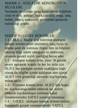
MADDE 4 - SÖZLEŞME KONUSU ÜRÜN
BİLGİLERİ:
Vacilando tarafından satışa konu edilen ürünlerin
cinsi ve türü, miktarı, marka/modeli, rengi, satış
bedeli, sipariş sonrasında gönderilen eposta'da
belirtildiği gibidir.
MADDE 5 - GENEL HÜKÜMLER:
5.1 – ALICI, Madde 4’te belirtilen sözleşme
konusu ürünün temel nitelikleri, satış fiyatı ve
ödeme şekli ile teslimata ilişkin tüm ön bilgileri
okuyup bilgi sahibi olduğunu ve elektronik
ortamda gerekli teyidi verdiğini beyan eder.
5.2 - Sözleşme konusu ürün, yasal 30 günlük
süreyi aşmamak koşulu ile her bir ürün için
ALICI 'nın yerleşim yerinin uzaklığına bağlı
olarak ön bilgiler içinde açıklanan süre içinde
ALICI veya gösterdiği adresteki kişi/kuruluşa
teslim edilir.
5.3 - Sözleşme konusu ürün, ALICI 'dan başka
bir kişi/kuruluşa teslim edilecek ise, teslim
edilecek kişi/kuruluşun teslimatı kabul
etmemesininden SATICI sorumlu tutulamaz.
5.4 – SATICI, sözleşme konusu ürünün teslimi
hususunda garanti vermemektedir. SATICI,