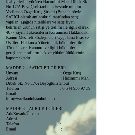
faaliyetlerini yürüten Hacımimi Mah. Dibek Sk.
No:17/A Beyoğlu/İstanbul adresinde mukim
Vacilando Özge Kırış Şirketi (Bundan böyle
SATICI olarak anılacaktır) tarafından satışı
yapılan, aşağıda nitelikleri ve satış fiyatı
belirtilen ürünün satışı ve teslimi ile ilgili olarak
4077 sayılı Tüketicilerin Korunması Hakkındaki
Kanun-Mesafeli Sözleşmeleri Uygulama Esas ve
Usulleri Hakkında Yönetmelik hükümleri ile
Türk Ticaret Kanunu ve ilgili hükümleri
gereğince tarafların hak ve yükümlülüklerinin
kapsamaktadır.
MADDE 2 – SATICI BİLGİLERİ:
Ünvanı : Özge Kırış
Adresi : Hacımimi Mah.
Dibek Sk. No:17/A Beyoğlu/İstanbul
Telefon :
0 544 930 97 39
Email :
info@vacilandoistanbul.com
MADDE 3 – ALICI BİLGİLERİ:
Adı/Soyadı/Ünvanı :
Adresi :
Telefon :
Email :