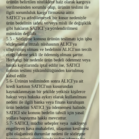
ürünün belirtilen niteliklere haiz olarak kargoya
verilmesinden sorumlu olup, ürünün teslimi ile
ilgili sorumluluk kargo firmasına aittir.
SATICI’ya atfedilemeyek bir kusur nedeniyle
ürün bedelinin iadesi ve/veya misli ile değişiklik
gibi hakların SATICI’ya yönlendirilmesi
mümkün değildir.
5.5 - Sözleşme konusu ürünün teslimatı için işbu
sözleşmenin imzalı nüshasının ALICI'ya
ulaştırılmış olması ve bedelinin ALICI'nın tercih
ettiği ödeme şekli ile ödenmiş olması şarttır.
Herhangi bir nedenle ürün bedeli ödenmez veya
banka kayıtlarında iptal edilir ise, SATICI
ürünün teslimi yükümlülüğünden kurtulmuş
kabul edilir.
5.6- Ürünün tesliminden sonra ALICI'ya ait
kredi kartının SATICI'nın kusurundan
kaynaklanmayan bir şekilde yetkisiz kişilerce
haksız veya hukuka aykırı olarak kullanılması
nedeni ile ilgili banka veya finans kuruluşun
ürün bedelini SATICI 'ya ödememesi halinde,
SATICI söz konusu bedelin tahsili için yasal
yollara başvurma hakkı mevcuttur.
5.7- SATICI, mücbir sebepler veya nakliyeyi
engelleyen hava muhalefeti, ulaşımın kesilmesi
gibi olağanüstü durumlar nedeni ile sözleşme