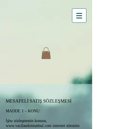
MESAFELİ SATIŞ SÖZLEŞMESİ
MADDE 1 – KONU:
İşbu sözleşmenin konusu,
www.vacilandoistanbul.com
internet sitesinin