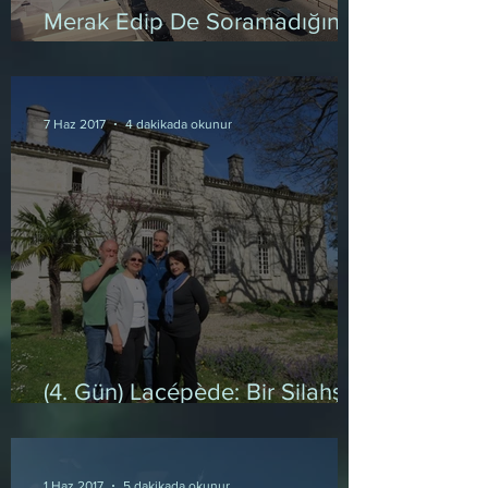
Merak Edip De Soramadığınız
Her Şey
7 Haz 2017
4 dakikada okunur
(4. Gün) Lacépède: Bir Silahşör
Evi
1 Haz 2017
5 dakikada okunur