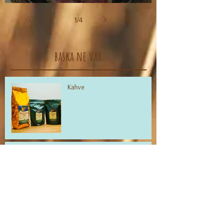
Peşinde
1
/
4
baska ne var
Kahve
Yer Fıstığı Ezmesi ve Brownie