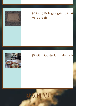
(7. Gün) Bellagio: güzel, keyifli, şık
ve gerçek
(6. Gün) Costa: Unutulmus bir köy
baska ne var