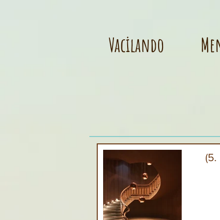
Vacilando
Me
(5.