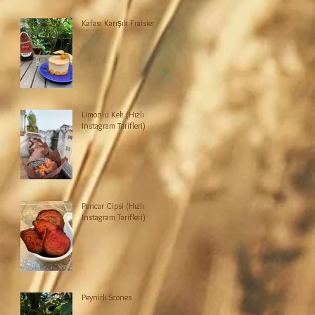
Kafası Karışık Fraisier
Limonlu Kek (Hızlı
Instagram Tarifleri)
Pancar Cipsi (Hızlı
Instagram Tarifleri)
Peynirli Scones