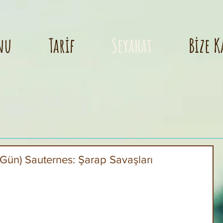
nu
Tarif
Seyahat
Bize K
 Gün) Sauternes: Şarap Savaşları