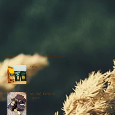
Kahve
Yer Fıstığı Ezmesi ve
Brownie