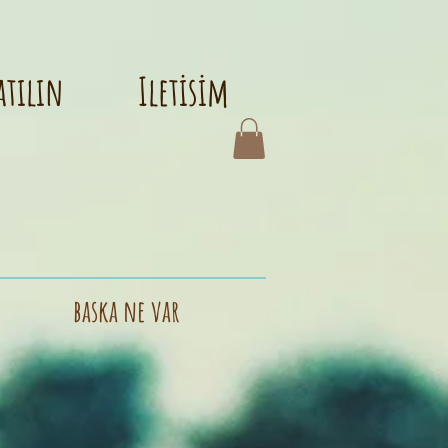
atılın
Iletisim
baska ne var