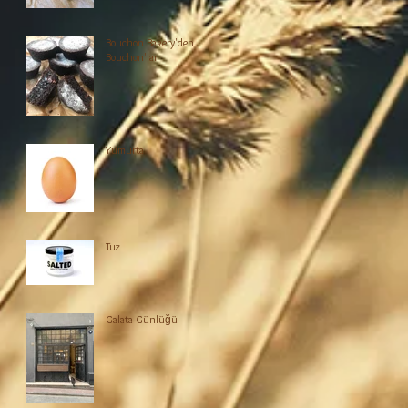
Bouchon Bakery'den
Bouchon'lar
Yumurta
Tuz
Galata Günlüğü