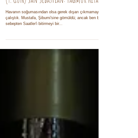
(9. Gün) San Sebastian: Yağmur Kıyağı
Havanın soğumasından olsa gerek dışarı çıkmamaya
çalıştık. Mustafa, Şibumi'sine gömüldü; ancak ben bir
sebepten Saatler'i bitirmeyi bir...