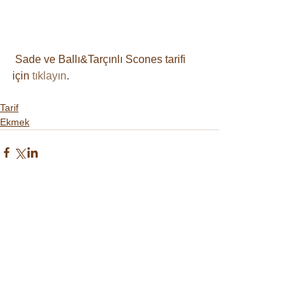
 Sade ve Ballı&Tarçınlı Scones tarifi 
için 
tıklayın
.
Tarif
Ekmek
Yorumlar
Bir yorum yazın...