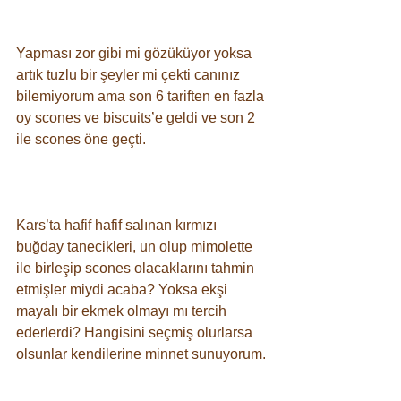
⠀
Yapması zor gibi mi gözüküyor yoksa 
artık tuzlu bir şeyler mi çekti canınız 
bilemiyorum ama son 6 tariften en fazla 
oy scones ve biscuits’e geldi ve son 2 
ile scones öne geçti. ⠀
⠀
Kars’ta hafif hafif salınan kırmızı 
buğday tanecikleri, un olup mimolette 
ile birleşip scones olacaklarını tahmin 
etmişler miydi acaba? Yoksa ekşi 
mayalı bir ekmek olmayı mı tercih 
ederlerdi? Hangisini seçmiş olurlarsa 
olsunlar kendilerine minnet sunuyorum. 
⠀