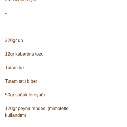
• ⠀
⠀
220gr un⠀
12gr kabartma tozu⠀
Tutam tuz⠀
Tutam tatlı biber⠀
50gr soğuk tereyağı⠀
120gr peynir rendesi (mimolette 
kullandım)⠀