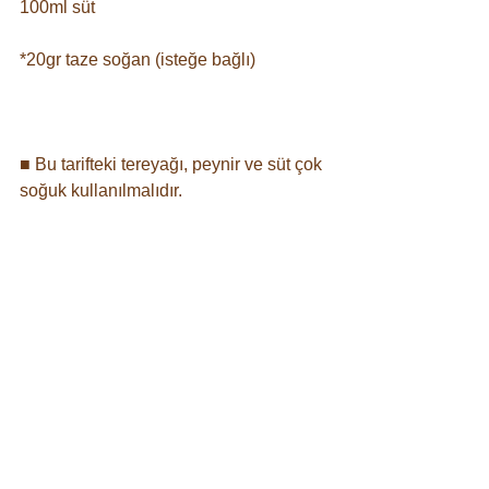
100ml süt⠀
*20gr taze soğan (isteğe bağlı)
⠀
■ Bu tarifteki tereyağı, peynir ve süt çok 
soğuk kullanılmalıdır. ⠀
⠀