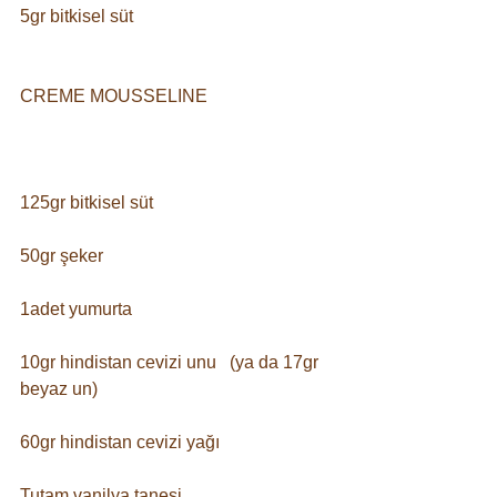
5gr bitkisel süt⠀
⠀
CREME MOUSSELINE⠀
⠀
125gr bitkisel süt⠀
50gr şeker⠀
1adet yumurta⠀
10gr hindistan cevizi unu⠀(ya da 17gr 
beyaz un)
60gr hindistan cevizi yağı⠀
Tutam vanilya tanesi⠀