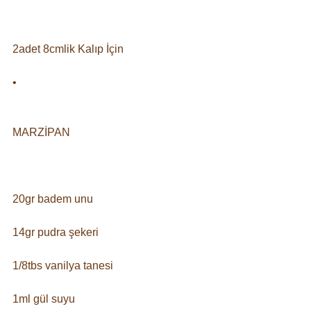
2adet 8cmlik Kalıp İçin⠀
• ⠀
⠀
MARZİPAN⠀
⠀
20gr badem unu⠀
14gr pudra şekeri⠀
1/8tbs vanilya tanesi⠀
1ml gül suyu⠀