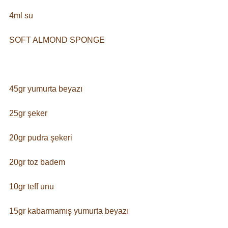
4ml su⠀ 
SOFT ALMOND SPONGE⠀
⠀
45gr yumurta beyazı⠀
25gr şeker⠀
20gr pudra şekeri⠀
20gr toz badem⠀
10gr teff unu⠀
15gr kabarmamış yumurta beyazı⠀