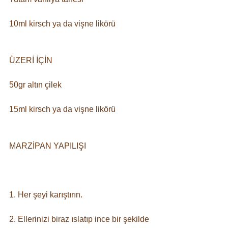
10ml kirsch ya da vişne likörü⠀
⠀
ÜZERİ İÇİN⠀
50gr altın çilek⠀
15ml kirsch ya da vişne likörü⠀
⠀
MARZİPAN YAPILIŞI⠀
⠀
1. Her şeyi karıştırın. ⠀
2. Ellerinizi biraz ıslatıp ince bir şekilde 