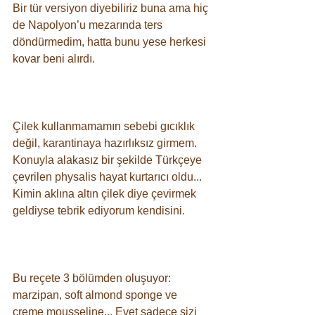
Bir tür versiyon diyebiliriz buna ama hiç 
de Napolyon’u mezarında ters 
döndürmedim, hatta bunu yese herkesi 
kovar beni alırdı. ⠀
⠀
Çilek kullanmamamın sebebi gıcıklık 
değil, karantinaya hazırlıksız girmem. 
Konuyla alakasız bir şekilde Türkçeye 
çevrilen physalis hayat kurtarıcı oldu... 
Kimin aklına altın çilek diye çevirmek 
geldiyse tebrik ediyorum kendisini.
⠀
Bu reçete 3 bölümden oluşuyor: 
marzipan, soft almond sponge ve 
creme mousseline... Evet sadece sizi 