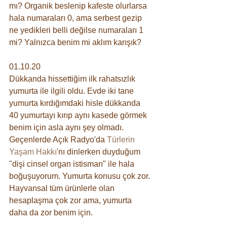
mı? Organik beslenip kafeste olurlarsa 
hala numaraları 0, ama serbest gezip 
ne yedikleri belli değilse numaraları 1 
mi? Yalnızca benim mi aklım karışık? 
01.10.20
Dükkanda hissettiğim ilk rahatsızlık 
yumurta ile ilgili oldu. Evde iki tane 
yumurta kırdığımdaki hisle dükkanda 
40 yumurtayı kırıp aynı kasede görmek 
benim için asla aynı şey olmadı. 
Geçenlerde Açık Radyo'da 
Türlerin 
Yaşam Hakkı
'nı dinlerken duyduğum 
"dişi cinsel organ istismarı" ile hala 
boğuşuyorum. Yumurta konusu çok zor. 
Hayvansal tüm ürünlerle olan 
hesaplaşma çok zor ama, yumurta 
daha da zor benim için.