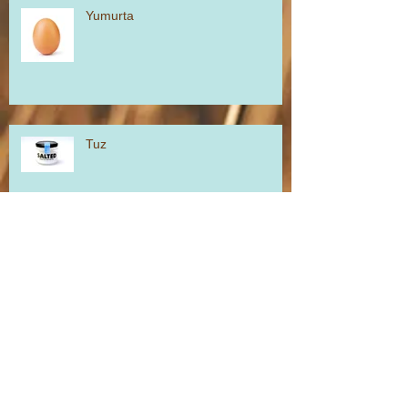
Yumurta
Tuz
Galata Günlüğü
Kafası Karışık Fraisier