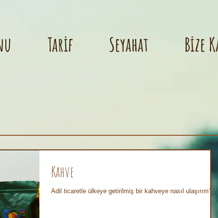
nu
Tarif
Seyahat
Bize K
Kahve
Adil ticaretle ülkeye getirilmiş bir kahveye nasıl ulaşırım?