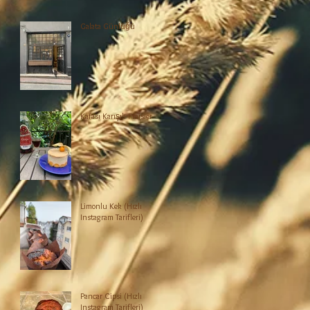
Galata Günlüğü
,
Kafası Karışık Fraisier
Limonlu Kek (Hızlı
Instagram Tarifleri)
Pancar Cipsi (Hızlı
Instagram Tarifleri)