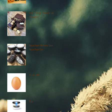
Yer Fıstığı Ezmesi ve
Brownie
Bouchon Bakery'den
Bouchon'lar
Yumurta
Tuz