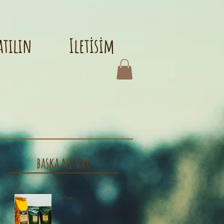
atılın
Iletisim
baska ne var
Kahve