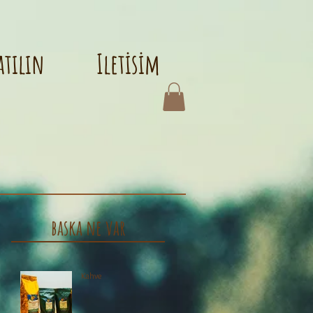
atılın
Iletisim
baska ne var
re
Kahve