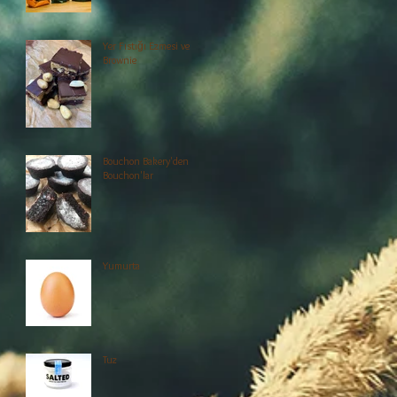
Yer Fıstığı Ezmesi ve
Brownie
k
Bouchon Bakery'den
Bouchon'lar
Yumurta
Tuz