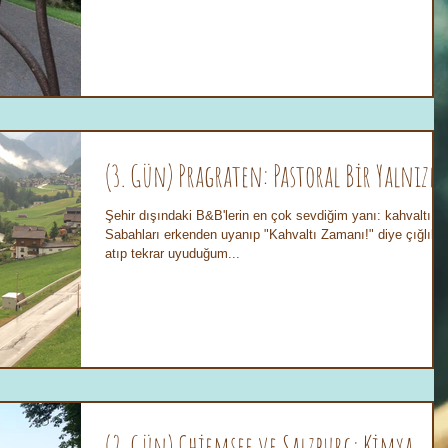
(3. Gün) Pragraten: Pastoral Bir Yalnızlı
Şehir dışındaki B&B'lerin en çok sevdiğim yanı: kahvaltı...
Sabahları erkenden uyanıp "Kahvaltı Zamanı!" diye çığlık
atıp tekrar uyuduğum...
(2. Gün) Chiemsee ve Salzburg: Kimya