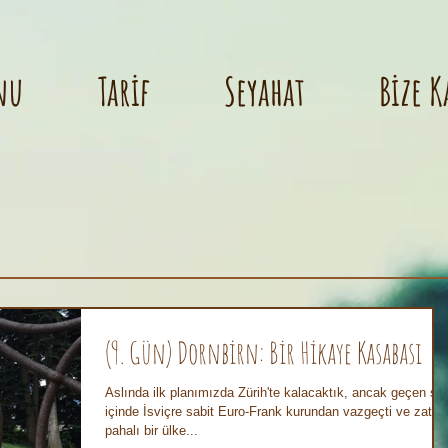
nu
Tarif
Seyahat
Bize K
(9. Gün) Dornbirn: Bir Hikaye Kasabası
Aslında ilk planımızda Zürih'te kalacaktık, ancak geçen sü
içinde İsviçre sabit Euro-Frank kurundan vazgeçti ve zaten
pahalı bir ülke...