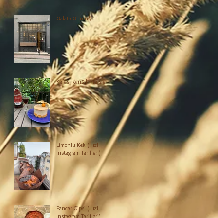
Galata Günlüğü
p
Kafası Karışık Fraisier
Limonlu Kek (Hızlı
Instagram Tarifleri)
Pancar Cipsi (Hızlı
Instagram Tarifleri)