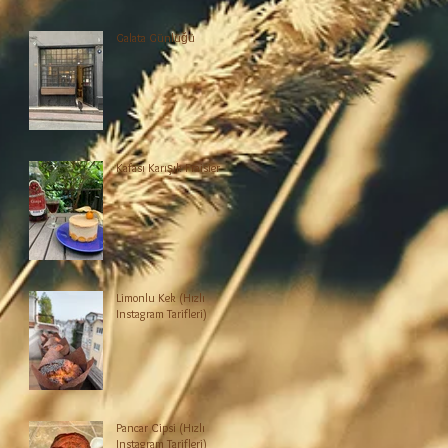
Galata Günlüğü
Kafası Karışık Fraisier
Limonlu Kek (Hızlı
Instagram Tarifleri)
Pancar Cipsi (Hızlı
Instagram Tarifleri)