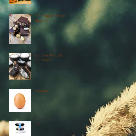
Yer Fıstığı Ezmesi ve
Brownie
Bouchon Bakery'den
Bouchon'lar
Yumurta
Tuz