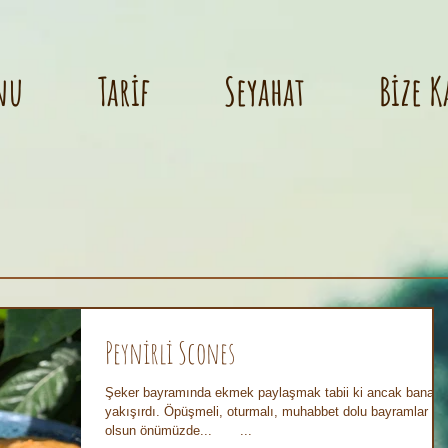
nu
Tarif
Seyahat
Bize K
Peynirli Scones
Şeker bayramında ekmek paylaşmak tabii ki ancak bana
yakışırdı. Öpüşmeli, oturmalı, muhabbet dolu bayramlar
olsun önümüzde...⠀ ⠀ ...