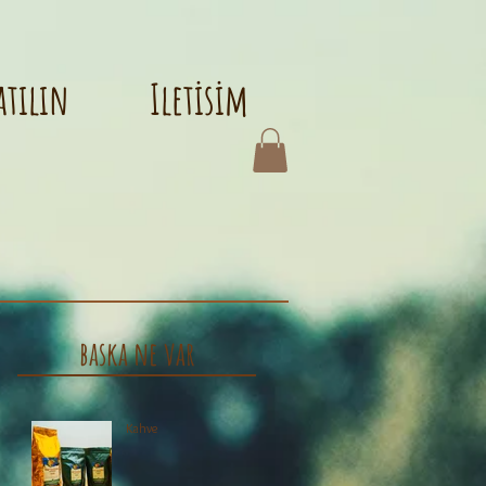
atılın
Iletisim
baska ne var
Kahve