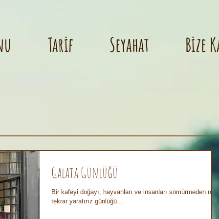
nu
Tarif
Seyahat
Bize K
Galata Günlüğü
Bir kafeyi doğayı, hayvanları ve insanları sömürmeden nası
tekrar yaratırız günlüğü...