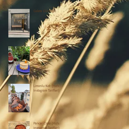
Galata Günlüğü
Kafası Karışık Fraisier
Limonlu Kek (Hızlı
Instagram Tarifleri)
Pancar Cipsi (Hızlı
Instagram Tarifleri)