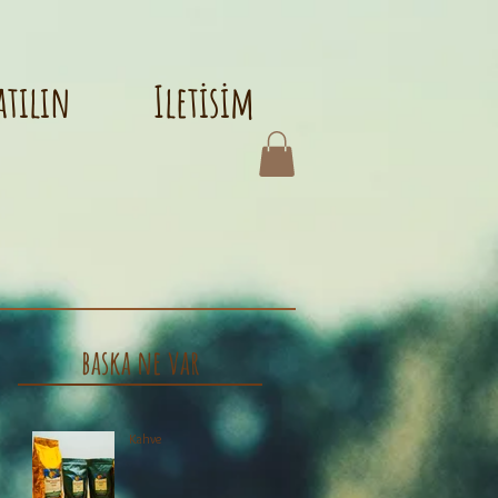
atılın
Iletisim
baska ne var
l
Kahve