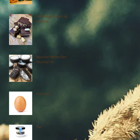
Yer Fıstığı Ezmesi ve
Brownie
Bouchon Bakery'den
Bouchon'lar
Yumurta
Tuz