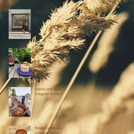
Galata Günlüğü
Kafası Karışık Fraisier
Limonlu Kek (Hızlı
Instagram Tarifleri)
Pancar Cipsi (Hızlı
Instagram Tarifleri)