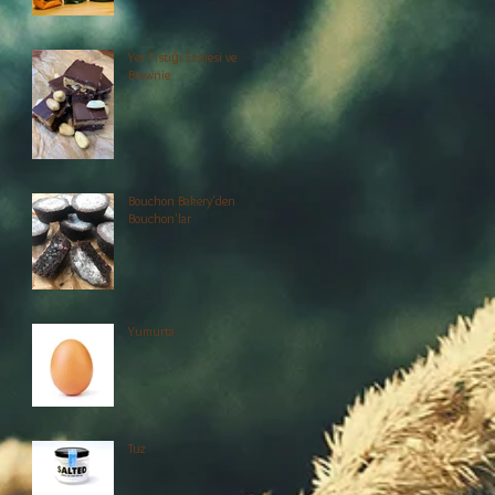
Yer Fıstığı Ezmesi ve
Brownie
Bouchon Bakery'den
Bouchon'lar
Yumurta
Tuz