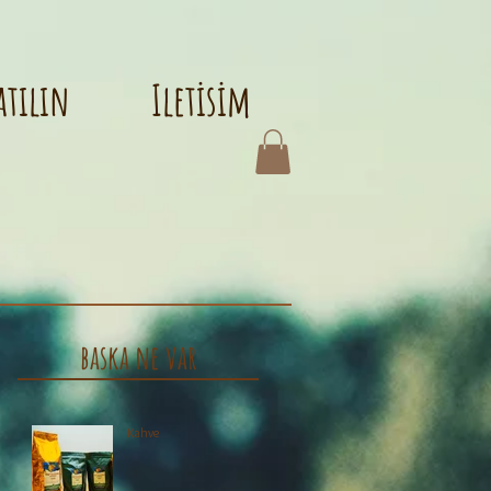
atılın
Iletisim
baska ne var
Kahve