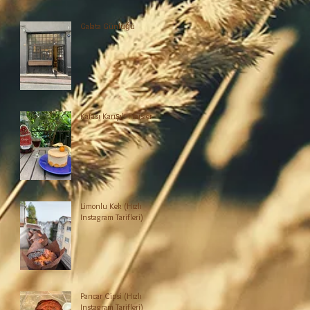
Galata Günlüğü
Kafası Karışık Fraisier
Limonlu Kek (Hızlı
Instagram Tarifleri)
Pancar Cipsi (Hızlı
Instagram Tarifleri)