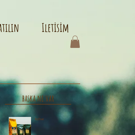
atılın
Iletisim
baska ne var
Kahve