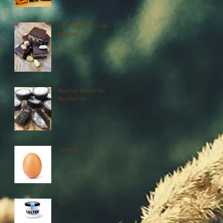
Yer Fıstığı Ezmesi ve
Brownie
Bouchon Bakery'den
Bouchon'lar
Yumurta
Tuz