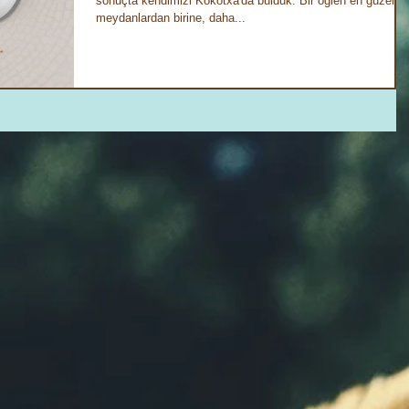
sonuçta kendimizi Kokotxa'da bulduk. Bir öğlen en güzel
meydanlardan birine, daha...