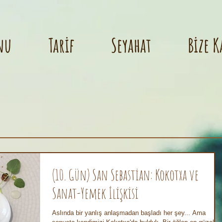
nu
Tarif
Seyahat
Bize K
(10. Gün) San Sebastian: Kokotxa ve
Sanat-Yemek İlişkisi
Aslında bir yanlış anlaşmadan başladı her şey... Ama