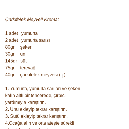
Çarkıfelek Meyveli Krema:
1 adet   yumurta
2 adet   yumurta sarısı
80gr     şeker
30gr     un
145gr   süt
75gr     tereyağı
40gr     çarkıfelek meyvesi (iç)
1. Yumurta, yumurta sarıları ve şekeri 
kalın altlı bir tencerede, çırpıcı 
yardımıyla karıştırın.
2. Unu ekleyip tekrar karıştırın.
3. Sütü ekleyip tekrar karıştırın.
4.Ocağa alın ve orta ateşte sürekli 