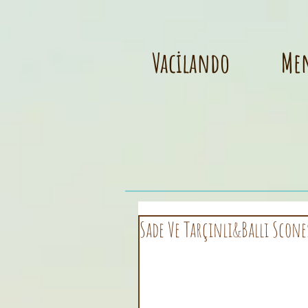
Vacilando
Me
Sade Ve Tarçınlı&Ballı Scone