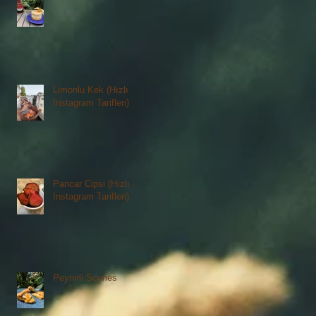
Limonlu Kek (Hızlı
Instagram Tarifleri)
Pancar Cipsi (Hızlı
Instagram Tarifleri)
Peynirli Scones