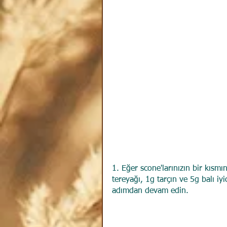
1. Eğer scone'larınızın bir kısmı
tereyağı, 1g tarçın ve 5g balı i
adımdan devam edin.