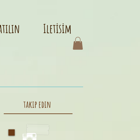
atılın
Iletisim
takıp edın