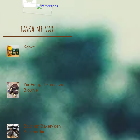
baska ne var
Kahve
Yer Fıstığı Ezmesi ve
Brownie
Bouchon Bakery'den
Bouchon'lar