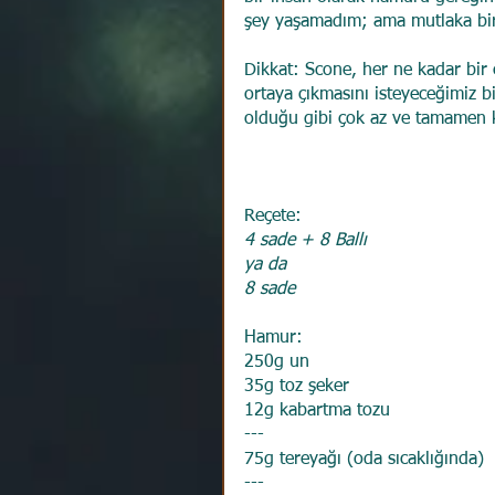
şey yaşamadım; ama mutlaka bir b
Dikkat: Scone, her ne kadar bir
ortaya çıkmasını isteyeceğimiz b
olduğu gibi çok az ve tamamen k
Reçete:
4 sade + 8 Ballı
ya da
8 sade
Hamur:
250g un
35g toz şeker
12g kabartma tozu
---
75g tereyağı (oda sıcaklığında)
---