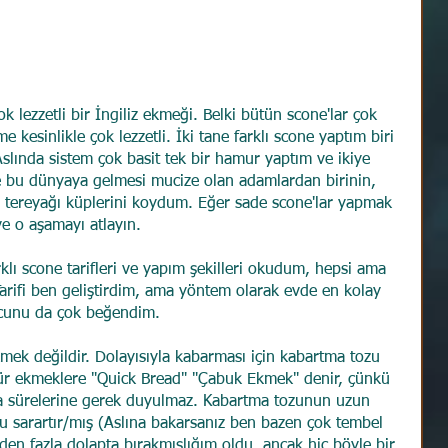
ok lezzetli bir İngiliz ekmeği. Belki bütün scone'lar çok 
e kesinlikle çok lezzetli. İki tane farklı scone yaptım biri 
. Aslında sistem çok basit tek bir hamur yaptım ve ikiye 
e bu dünyaya gelmesi mucize olan adamlardan birinin, 
allı tereyağı küplerini koydum. Eğer sade scone'lar yapmak 
e o aşamayı atlayın.
lı scone tarifleri ve yapım şekilleri okudum, hepsi ama 
 Tarifi ben geliştirdim, ama yöntem olarak evde en kolay 
ucunu da çok beğendim.
kmek değildir. Dolayısıyla kabarması için kabartma tozu 
 tür ekmeklere "Quick Bread" "Çabuk Ekmek" denir, çünkü 
a sürelerine gerek duyulmaz. Kabartma tozunun uzun 
sarartır/mış (Aslına bakarsanız ben bazen çok tembel 
en fazla dolapta bırakmışlığım oldu, ancak hiç böyle bir 