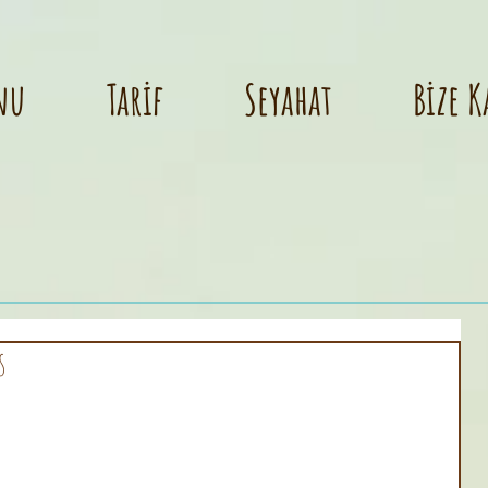
nu
Tarif
Seyahat
Bize K
s