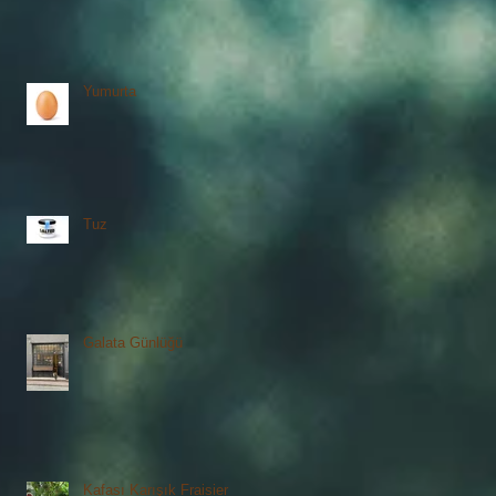
Yumurta
Tuz
Galata Günlüğü
Kafası Karışık Fraisier