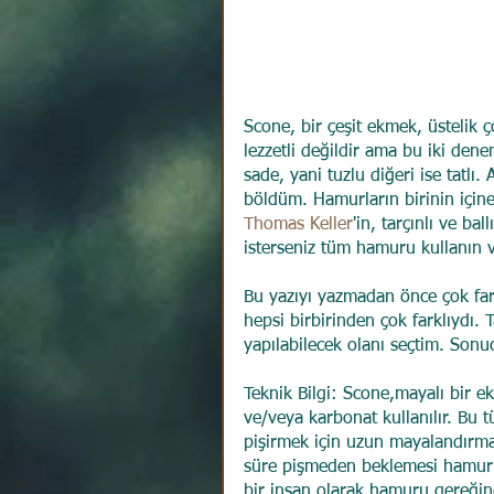
Scone, bir çeşit ekmek, üstelik ç
lezzetli değildir ama bu iki denem
sade, yani tuzlu diğeri ise tatlı
böldüm. Hamurların birinin için
Thomas Keller
'in, tarçınlı ve b
isterseniz tüm hamuru kullanın v
Bu yazıyı yazmadan önce çok fark
hepsi birbirinden çok farklıydı.
yapılabilecek olanı seçtim. Son
Teknik Bilgi: Scone,mayalı bir e
ve/veya karbonat kullanılır. Bu
pişirmek için uzun mayalandırm
süre pişmeden beklemesi hamuru 
bir insan olarak hamuru gereğind