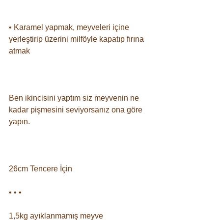
⠀
• Karamel yapmak, meyveleri içine 
yerleştirip üzerini milföyle kapatıp fırına 
atmak⠀
⠀
Ben ikincisini yaptım siz meyvenin ne 
kadar pişmesini seviyorsanız ona göre 
yapın. ⠀
⠀
26cm Tencere İçin⠀
• • • ⠀
1,5kg ayıklanmamış meyve⠀