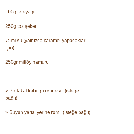
100g tereyağı⠀
250g toz şeker⠀
75ml su (yalnızca karamel yapacaklar 
için)⠀
250gr milföy hamuru⠀
⠀
> Portakal kabuğu rendesi⠀(isteğe 
bağlı)
> Suyun yarısı yerine rom⠀(isteğe bağlı)