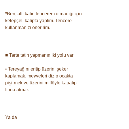
*Ben, altı kalın tencerem olmadığı için 
kelepçeli kalıpta yaptım. Tencere 
kullanmanızı öneririm.⠀
⠀
■ Tarte tatin yapmanın iki yolu var: ⠀
• Tereyağını eritip üzerini şeker 
kaplamak, meyveleri dizip ocakta 
pişirmek ve üzerini milföyle kapatıp 
fırına atmak⠀
⠀
Ya da ⠀