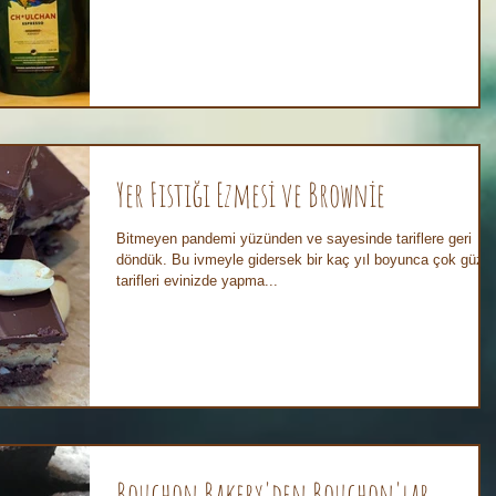
Yer Fıstığı Ezmesi ve Brownie
Bitmeyen pandemi yüzünden ve sayesinde tariflere geri
döndük. Bu ivmeyle gidersek bir kaç yıl boyunca çok güzel
tarifleri evinizde yapma...
Bouchon Bakery'den Bouchon'lar