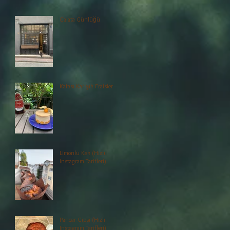
Galata Günlüğü
Kafası Karışık Fraisier
Limonlu Kek (Hızlı
Instagram Tarifleri)
Pancar Cipsi (Hızlı
Instagram Tarifleri)