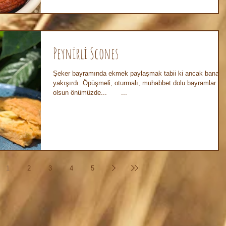
Peynirli Scones
Şeker bayramında ekmek paylaşmak tabii ki ancak bana
yakışırdı. Öpüşmeli, oturmalı, muhabbet dolu bayramlar
olsun önümüzde...⠀ ⠀ ...
1
2
3
4
5