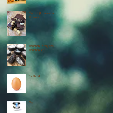
Yer Fıstığı Ezmesi ve
Brownie
Bouchon Bakery'den
Bouchon'lar
Yumurta
Tuz