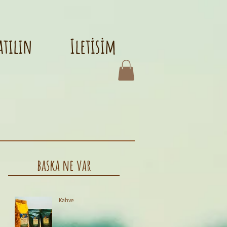
atılın
Iletisim
baska ne var
Kahve