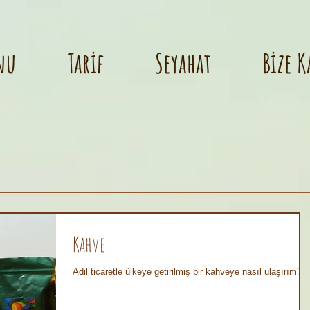
nu
Tarif
Seyahat
Bize K
Kahve
Adil ticaretle ülkeye getirilmiş bir kahveye nasıl ulaşırım?