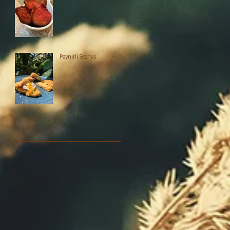
Peynirli Scones
,
l