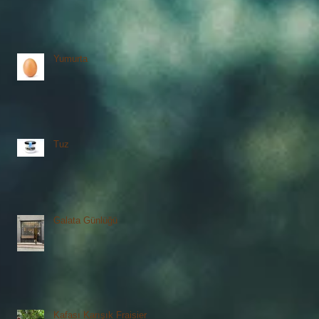
Yumurta
Tuz
Galata Günlüğü
Kafası Karışık Fraisier