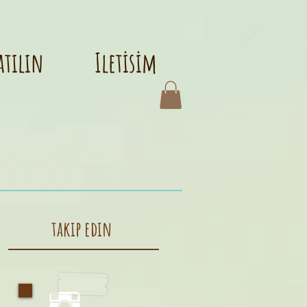
atılın
Iletisim
takıp edın