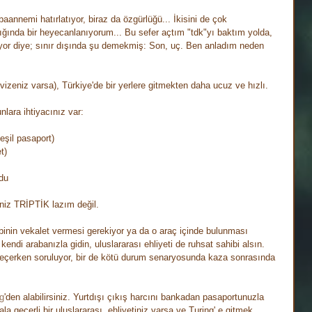
baannemi hatırlatıyor, biraz da özgürlüğü... İkisini de çok 
ığında bir heyecanlanıyorum... Bu sefer açtım "tdk"yı baktım yolda, 
or diye; sınır dışında şu demekmiş: Son, uç. Ben anladım neden 
 vizeniz varsa), Türkiye'de bir yerlere gitmekten daha ucuz ve hızlı. 
nlara ihtiyacınız var:
eşil pasaport)
t)
ndu
niz TRİPTİK lazım değil.
binin vekalet vermesi gerekiyor ya da o araç içinde bulunması 
 kendi arabanızla gidin, uluslararası ehliyeti de ruhsat sahibi alsın. 
 geçerken soruluyor, bir de kötü durum senaryosunda kaza sonrasında 
g
'den alabilirsiniz. Yurtdışı çıkış harcını bankadan pasaportunuzla 
ala geçerli bir uluslararası  ehliyetiniz varsa ve Turing' e gitmek 