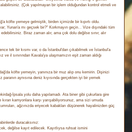
labilirsiniz. (Çok yapılmayan bir işlem olduğundan kontrol etmeli ve 
'a köfte yemeye gelmiştik, birden içimizde bir kıpırtı oldu. 
ar; Yunan'a mı geçsek bir?" Korkmayın geçin... Vize dışındaki tüm 
edebilirsiniz. Biraz zaman alır, ama çok dolu değilse sınır, alır 
nce tek bir kısmı var, o da İstanbul'dan çıkabilmek ve İstanbul'a 
mız ve il sınırından Kavala'ya ulaşmamızın eşit zaman aldığı 
ağ'da köfte yemeyin, yanınıza bir muz alıp onu kemirin. Dişinizi 
iz paranın aynısına deniz kıyısında gerçekten iyi bir yemek 
kirdağ-İpsala yolu daha yapılamadı. Ata biner gibi çukurlara gire 
e kıran kamyonlara karşı yarışabiliyorsunuz, ama sizi umuda 
umruları, ağzınızda eriyecek kabakları düşünerek hayalinizden güç 
abinlerde duracaksınız:
cek, değilse kayıt edilecek. Kayıtlıysa ruhsat ismini 