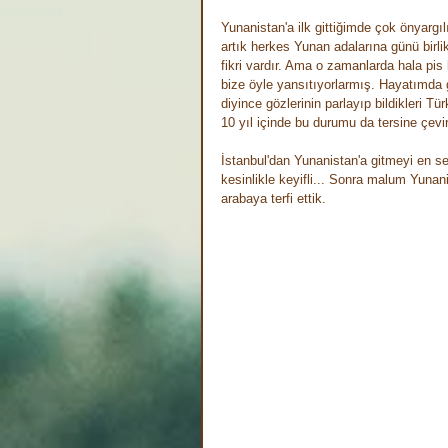
Yunanistan'a ilk gittiğimde çok önyargıl
artık herkes Yunan adalarına günü birli
fikri vardır. Ama o zamanlarda hala pis
bize öyle yansıtıyorlarmış. Hayatımda g
diyince gözlerinin parlayıp bildikleri T
10 yıl içinde bu durumu da tersine çev
İstanbul'dan Yunanistan'a gitmeyi en se
kesinlikle keyifli... Sonra malum Yunanis
arabaya terfi ettik.