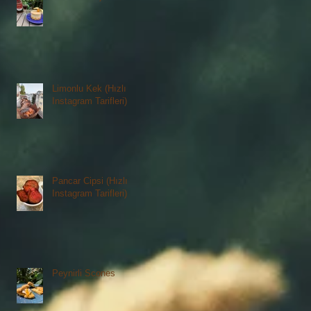
Limonlu Kek (Hızlı
Instagram Tarifleri)
Pancar Cipsi (Hızlı
Instagram Tarifleri)
Peynirli Scones