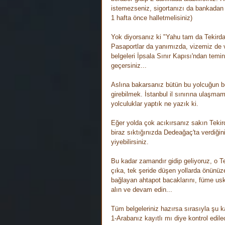
istemezseniz, sigortanızı da bankadan a
1 hafta önce halletmelisiniz)
Yok diyorsanız ki "Yahu tam da Tekirdağ
Pasaportlar da yanımızda, vizemiz de v
belgeleri İpsala Sınır Kapısı'ndan temin 
geçersiniz...
Aslına bakarsanız bütün bu yolcuğun be
girebilmek. İstanbul il sınırına ulaşma
yolculuklar yaptık ne yazık ki.
Eğer yolda çok acıkırsanız sakın Tekird
biraz sıktığınızda Dedeağaç'ta verdiğin
yiyebilirsiniz.
Bu kadar zamandır gidip geliyoruz, o Te
çıka, tek şeride düşen yollarda önünüz
bağlayan ahtapot bacaklarını, füme usk
alın ve devam edin...
Tüm belgeleriniz hazırsa sırasıyla şu k
1-Arabanız kayıtlı mı diye kontrol edile