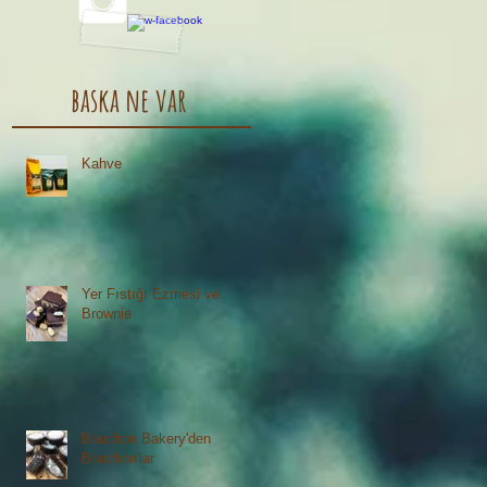
baska ne var
Kahve
Yer Fıstığı Ezmesi ve
Brownie
Bouchon Bakery'den
Bouchon'lar