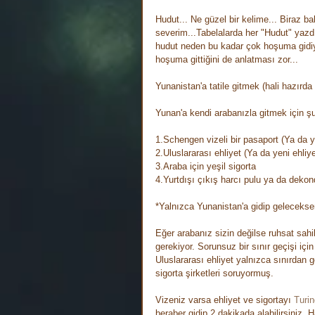
Hudut... Ne güzel bir kelime... Biraz ba
severim...Tabelalarda her "Hudut" yazd
hudut neden bu kadar çok hoşuma gidiy
hoşuma gittiğini de anlatması zor...
Yunanistan'a tatile gitmek (hali hazırda
Yunan'a kendi arabanızla gitmek için şu
1.Schengen vizeli bir pasaport (Ya da y
2.Uluslararası ehliyet (Ya da yeni ehliye
3.Araba için yeşil sigorta
4.Yurtdışı çıkış harcı pulu ya da deko
*Yalnızca Yunanistan'a gidip gelecekse
Eğer arabanız sizin değilse ruhsat sahi
gerekiyor. Sorunsuz bir sınır geçişi için
Uluslararası ehliyet yalnızca sınırdan
sigorta şirketleri soruyormuş. 
Vizeniz varsa ehliyet ve sigortayı 
Turin
beraber gidip 2 dakikada alabilirsiniz. H