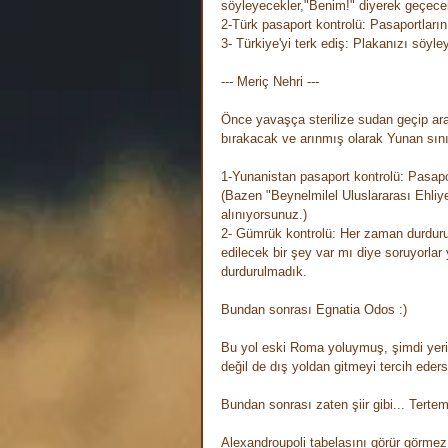
söyleyecekler,"Benim!" diyerek geçece
2-Türk pasaport kontrolü: Pasaportların
3- Türkiye'yi terk ediş: Plakanızı söyl
--- Meriç Nehri ---
Önce yavaşça sterilize sudan geçip arab
bırakacak ve arınmış olarak Yunan sınır
1-Yunanistan pasaport kontrolü: Pasaport
(Bazen "Beynelmilel Uluslararası Ehliy
alınıyorsunuz.) 
2- Gümrük kontrolü: Her zaman durduru
edilecek bir şey var mı diye soruyorlar y
durdurulmadık.
Bundan sonrası Egnatia Odos :)
Bu yol eski Roma yoluymuş, şimdi yeri
değil de dış yoldan gitmeyi tercih ede
Bundan sonrası zaten şiir gibi... Tertem
Alexandroupoli tabelasını görür görmez 