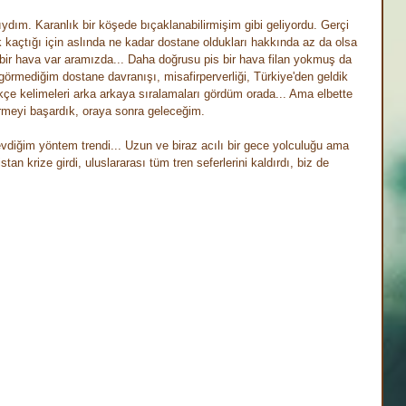
ıydım. Karanlık bir köşede bıçaklanabilirmişim gibi geliyordu. Gerçi 
k kaçtığı için aslında ne kadar dostane oldukları hakkında az da olsa 
 bir hava var aramızda... Daha doğrusu pis bir hava filan yokmuş da 
örmediğim dostane davranışı, misafirperverliği, Türkiye'den geldik 
ürkçe kelimeleri arka arkaya sıralamaları gördüm orada... Ama elbette 
irmeyi başardık, oraya sonra geleceğim.
vdiğim yöntem trendi... Uzun ve biraz acılı bir gece yolculuğu ama 
tan krize girdi, uluslararası tüm tren seferlerini kaldırdı, biz de 