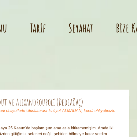
nu
Tarif
Seyahat
Bize K
ut ve Alexandroupoli (Dedeağaç)
 ehliyetlerle Uluslararası Ehliyet ALMADAN, kendi ehliyetinizle 
maya 25 Kasım'da başlamışım ama asla bitirememişim. Arada iki 
üzden gittiğimiz seferleri değil, şehirleri bölmeye karar verdim. 