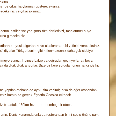
ksiniz.
ızı ve çıkış harçlarınızı göstereceksiniz.
eyeceksiniz ve çıkacaksınız.
anın lastiklerine yapışmış tüm dertlerinizi, tasalarınızı suya 
ına gireceksiniz. 
larınızı, yeşil sigortanızı ve uluslararası ehliyetinizi vereceksiniz. 
et" diyorlar Türkçe benim gibi kitlenmezseniz daha çok ciddiye 
lmuyorsunuz. Tipinize bakıp ya doğrudan geçiriyorlar ya beyan 
a da didik didik arıyorlar. Bize bir kere sordular, onun haricinde hiç 
ne yapılan otobana da aynı isim verilmiş olsa da eğer otobandan 
rseniz karşınıza gerçek Egnatia Odos'da çıkacak...
iz bir asfalt, 130km hız sınırı, bomboş bir otoban...
girin. Deniz kenarında onlarca restorandan birini seçip önüne park 