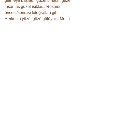
gelmeye başladı, güzel binalar, güzel 
insanlar, güzel ışıklar... Resmen 
öncesi/sonrası fotoğrafları gibi... 
Herkesin yüzü, gözü gülüyor... Mutlu 
olmak ne kadar kolay aslında ve ne çok 
sebep var...