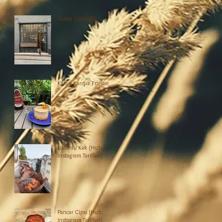
Galata Günlüğü
Kafası Karışık Fraisier
Limonlu Kek (Hızlı
Instagram Tarifleri)
Pancar Cipsi (Hızlı
Instagram Tarifleri)