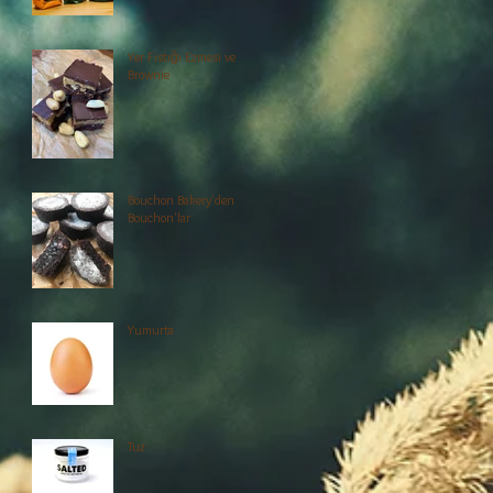
Yer Fıstığı Ezmesi ve
Brownie
Bouchon Bakery'den
Bouchon'lar
Yumurta
Tuz