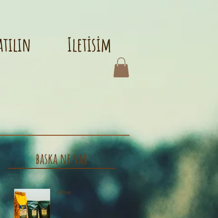
atılın
Iletisim
baska ne var
ı
Kahve