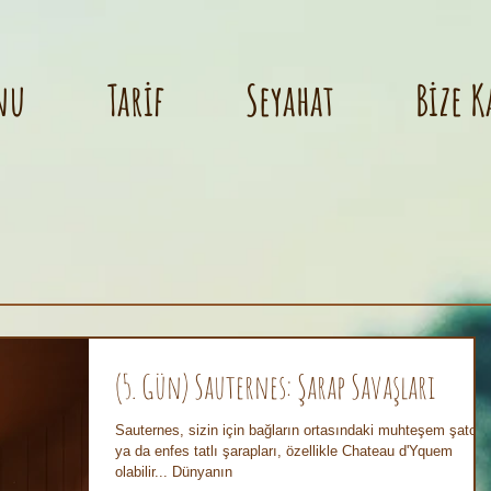
nu
Tarif
Seyahat
Bize K
(5. Gün) Sauternes: Şarap Savaşları
Sauternes, sizin için bağların ortasındaki muhteşem şatolar
ya da enfes tatlı şarapları, özellikle Chateau d'Yquem
olabilir... Dünyanın