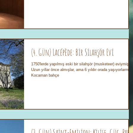
(4. Gün) Lacépède: Bir Silahşör Evi
1750'lerde yapılmış eski bir silahşör (musketeer) eviymiş...
Uzun yıllar önce almışlar, ama 6 yıldır orada yaşıyorlarmış.
Kocaman bahçe
(3. Gün) Saint-Emilion: Kilise, Güç, Para