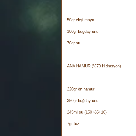
⠀
50gr ekşi maya⠀
100gr buğday unu⠀
70gr su⠀
⠀
ANA HAMUR (%70 Hidrasyon)⠀
⠀
220gr ön hamur⠀
350gr buğday unu⠀
245ml su (150+85+10)⠀
7gr tuz⠀
⠀