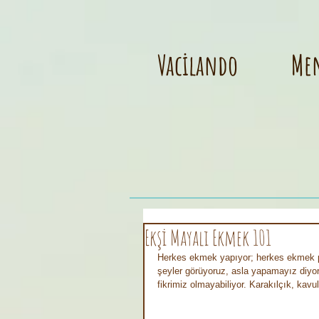
Vacilando
Me
Ekşi Mayalı Ekmek 101
Herkes ekmek yapıyor; herkes ekmek pa
şeyler görüyoruz, asla yapamayız diyor
fikrimiz olmayabiliyor. Karakılçık, kav
⠀