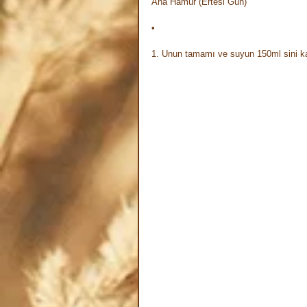
Ana Hamur (Ertesi Gün)⠀
• ⠀
1. Unun tamamı ve suyun 150ml sini kar