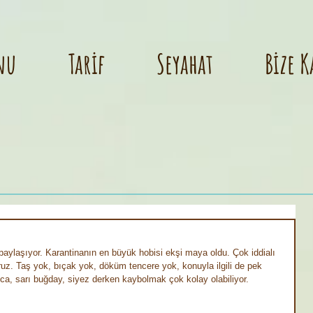
nu
Tarif
Seyahat
Bize K
ylaşıyor. Karantinanın en büyük hobisi ekşi maya oldu. Çok iddialı 
uz. Taş yok, bıçak yok, döküm tencere yok, konuyla ilgili de pek 
ulca, sarı buğday, siyez derken kaybolmak çok kolay olabiliyor. ⠀