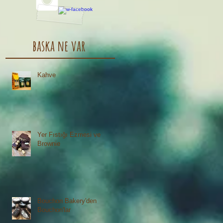
baska ne var
Kahve
Yer Fıstığı Ezmesi ve
Brownie
Bouchon Bakery'den
Bouchon'lar