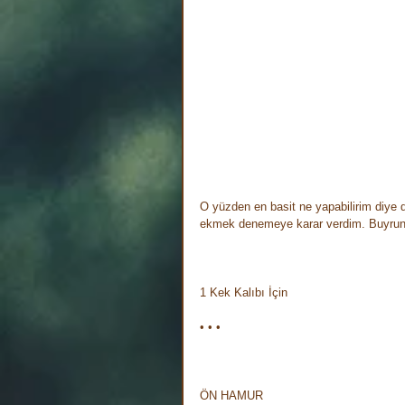
O yüzden en basit ne yapabilirim diye
ekmek denemeye karar verdim. Buyrun
⠀
1 Kek Kalıbı İçin⠀
• • • ⠀
⠀
ÖN HAMUR⠀