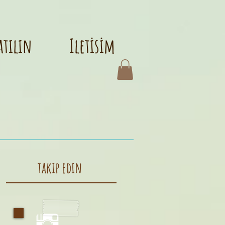
atılın
Iletisim
takıp edın