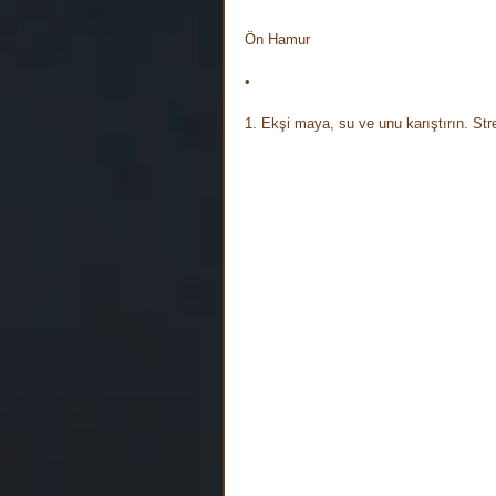
Ön Hamur⠀
• ⠀
1. Ekşi maya, su ve unu karıştırın. Str
⠀