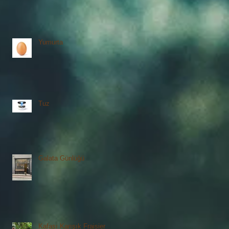
Yumurta
Tuz
Galata Günlüğü
Kafası Karışık Fraisier