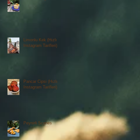
Limonlu Kek (Hızlı
Instagram Tarifleri)
Pancar Cipsi (Hızlı
Instagram Tarifleri)
Peynirli Scones