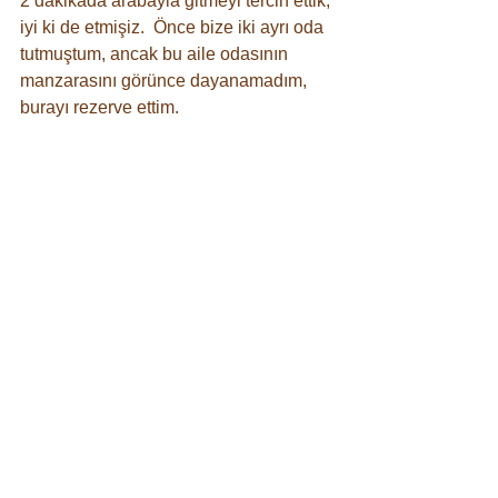
2 dakikada arabayla gitmeyi tercih ettik, 
iyi ki de etmişiz.  Önce bize iki ayrı oda 
tutmuştum, ancak bu aile odasının 
manzarasını görünce dayanamadım, 
burayı rezerve ettim. 