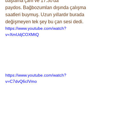
başlama çanı ve 17.30'da 
paydos. Bağbozumları dışında çalışma 
saatleri buymuş. Uzun yıllardır burada 
değişmeyen tek şey bu çan sesi dedi.
https://www.youtube.com/watch?
v=XmUdjCOXMtQ
https://www.youtube.com/watch?
v=C7dvQ6cIVmo
Not: Gerçekten yatay çekmem 