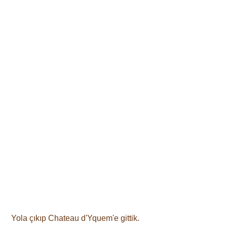
 Yola çıkıp Chateau d'Yquem'e gittik. 