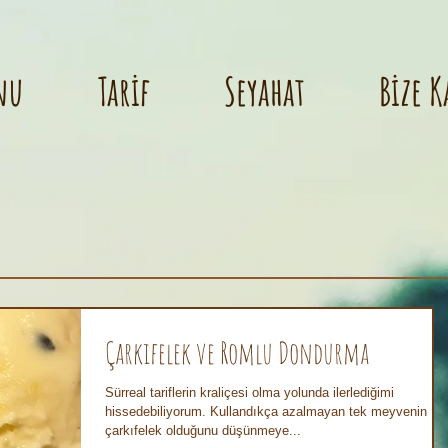
nu
Tarif
Seyahat
Bize K
Çarkıfelek ve Romlu Dondurma
Sürreal tariflerin kraliçesi olma yolunda ilerlediğimi
hissedebiliyorum. Kullandıkça azalmayan tek meyvenin
çarkıfelek olduğunu düşünmeye...