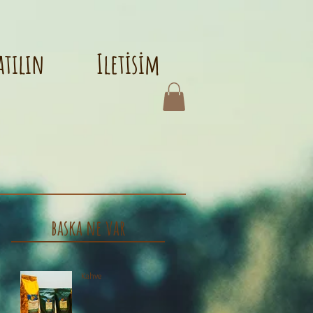
atılın
Iletisim
baska ne var
Kahve