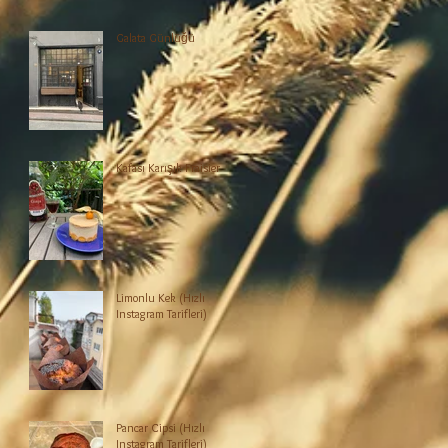
Galata Günlüğü
Kafası Karışık Fraisier
Limonlu Kek (Hızlı
Instagram Tarifleri)
Pancar Cipsi (Hızlı
Instagram Tarifleri)