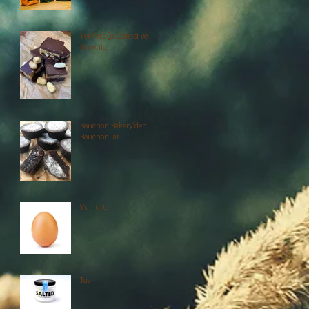
Yer Fıstığı Ezmesi ve
Brownie
Bouchon Bakery'den
Bouchon'lar
ss
Yumurta
Tuz