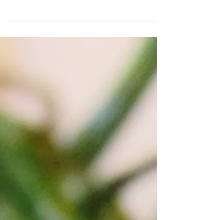
Fransa'nın kendine ait bir aurası, bir enerjisi var. İster
mimarisi diyin, ister dükkanların giydirmeleri, ister yazı
stilleri diyin. Ör